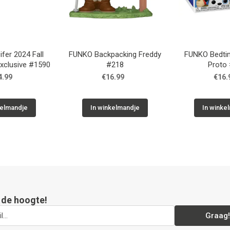
fer 2024 Fall
FUNKO Backpacking Freddy
FUNKO Bedti
xclusive #1590
#218
Proto
4.99
€16.99
€16.
kelmandje
In winkelmandje
In winke
p de hoogte!
Graag!