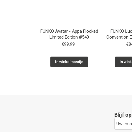
FUNKO Avatar - Appa Flocked
FUNKO Luci
Limited Edition #540
Convention E
€99.99
€8
In winkelmandje
In win
Blijf o