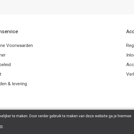
nservice
Ac
ne Voorwaarden
Reg
mer
Inl
beleid
Acc
t
Verl
en & levering
elijker te maken. Door verder gebruik te maken van deze website ga je hiermee
en
.
© 2026 Ohana Games | Powered by
Tilroy
.