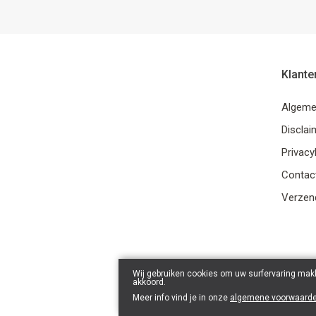
Klante
Algeme
Disclai
Privacy
Contac
Verzend
Wij gebruiken cookies om uw surfervaring makk
akkoord.
Meer info vind je in onze
algemene voorwaard