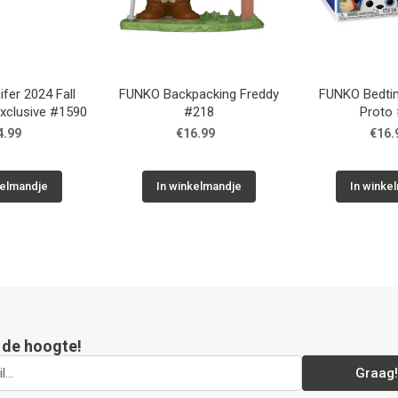
fer 2024 Fall
FUNKO Backpacking Freddy
FUNKO Bedti
xclusive #1590
#218
Proto
4.99
€16.99
€16.
kelmandje
In winkelmandje
In winke
p de hoogte!
Graag!