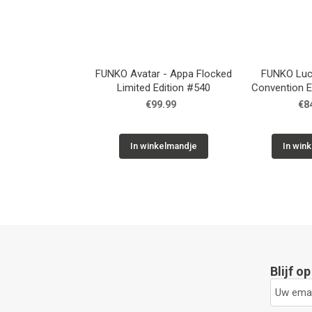
FUNKO Avatar - Appa Flocked
FUNKO Luci
Limited Edition #540
Convention E
€99.99
€8
In winkelmandje
In win
Blijf o