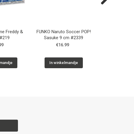
Next
me Freddy &
FUNKO Naruto Soccer POP!
FUNKO Naruto S
 #219
Sasuke 9 cm #2339
Naruto 9 c
99
€16.99
€16.9
lmandje
In winkelmandje
In winkelm