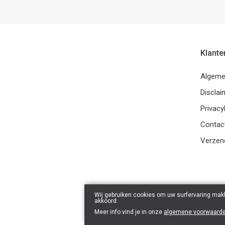
Klante
Algeme
Disclai
Privacy
Contac
Verzend
Wij gebruiken cookies om uw surfervaring makk
akkoord.
Meer info vind je in onze
algemene voorwaard