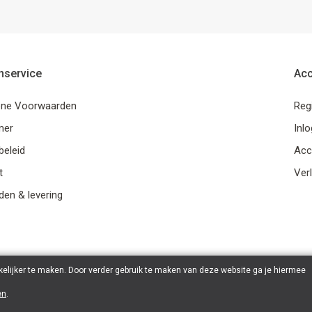
nservice
Ac
ne Voorwaarden
Reg
mer
Inl
beleid
Acc
t
Verl
en & levering
elijker te maken. Door verder gebruik te maken van deze website ga je hiermee
en
.
© 2026 Ohana Games | Powered by
Tilroy
.