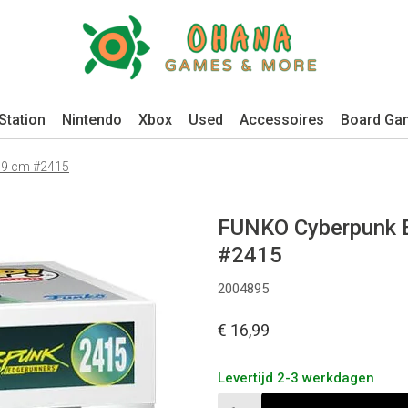
Station
Nintendo
Xbox
Used
Accessoires
Board Ga
 9 cm #2415
FUNKO Cyberpunk 
#2415
2004895
€ 16,99
Levertijd 2-3 werkdagen