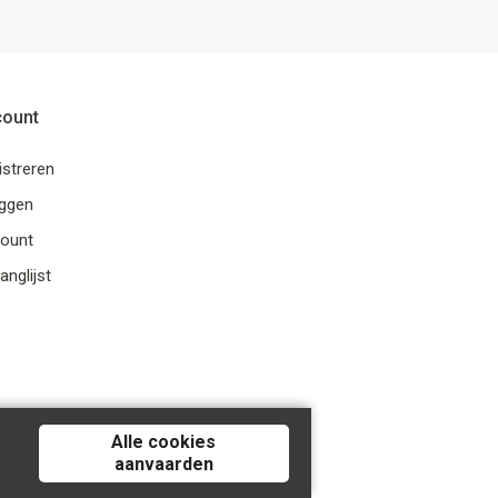
count
istreren
oggen
ount
anglijst
Alle cookies
aanvaarden