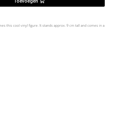
Toevoegen
s this cool vinyl figure. It stands approx. 9 cm tall and comes in a