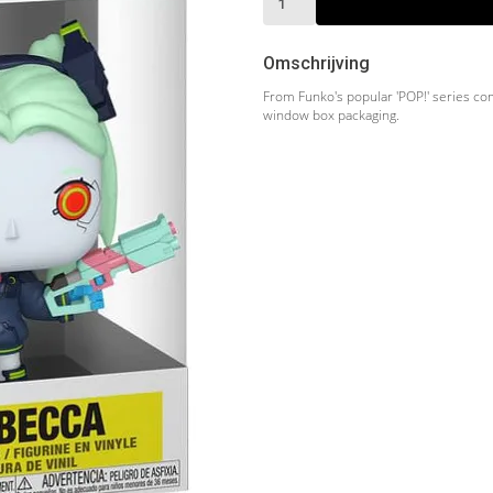
Omschrijving
From Funko's popular 'POP!' series come
window box packaging.