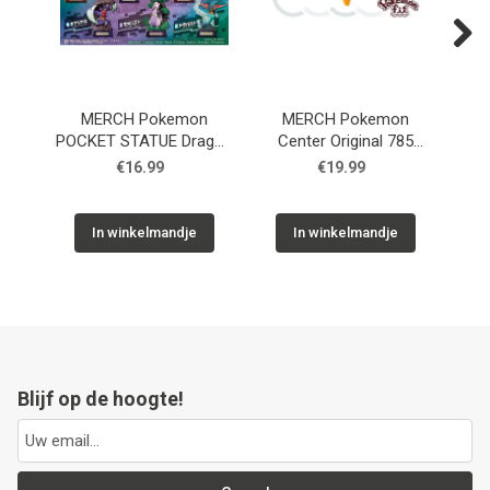
Next
MERCH Pokemon
MERCH Pokemon
MER
POCKET STATUE Dragon
Center Original 785
Rec
Type Blind Box
Plush Pokemon Fit Tapu
Sta
€16.99
€19.99
Koko
In winkelmandje
In winkelmandje
Blijf op de hoogte!