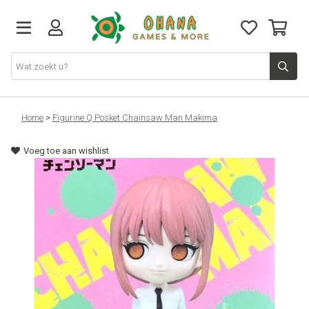
TCG
Home
>
Figurine Q Posket Chainsaw Man Makima
Voeg toe aan wishlist
Merch
Funko
PlayStation
Nintendo
Xbox