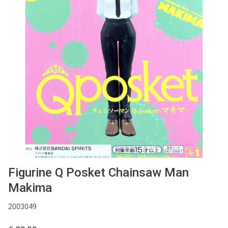
Used
Accessoires
Board Games
Cadeaubon
Inkoop
Figurine Q Posket Chainsaw Man
Makima
2003049