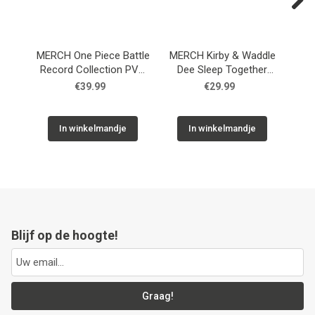
Next
MERCH One Piece Battle
MERCH Kirby & Waddle
Record Collection PVC
Dee Sleep Together
Fi
Statue Monkey D. Luffy
Plush Figure 30 cm
€39.99
€29.99
Gear5 II 17 cm
In winkelmandje
In winkelmandje
Blijf op de hoogte!
Graag!