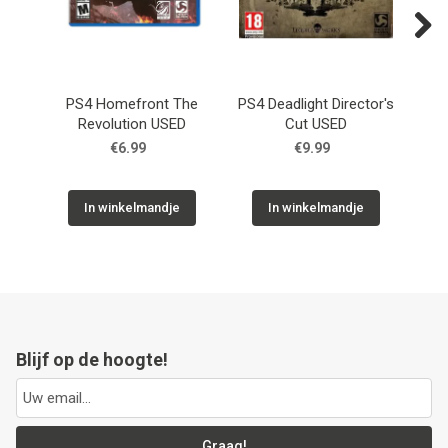
Next
PS4 Homefront The
PS4 Deadlight Director's
P
Revolution USED
Cut USED
€6.99
€9.99
In winkelmandje
In winkelmandje
Blijf op de hoogte!
Graag!