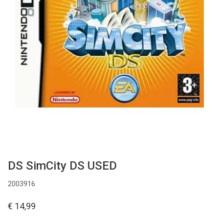
Used
Accessoires
Board Games
Cadeaubon
Inkoop
DS SimCity DS USED
2003916
€ 14,99