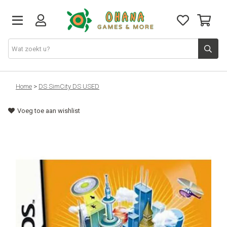
TCG
Home
>
DS SimCity DS USED
Voeg toe aan wishlist
Merch
Funko
PlayStation
Nintendo
Xbox