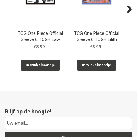
Next
TCG One Piece Official
TCG One Piece Official
Sleeve 6 TCG+ Law
Sleeve 6 TCG+ Lilith
Bo
€8.99
€8.99
In winkelmandje
In winkelmandje
Blijf op de hoogte!