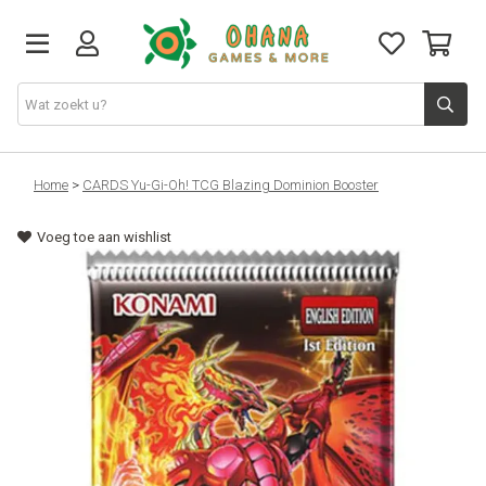
TCG
Home
>
CARDS Yu-Gi-Oh! TCG Blazing Dominion Booster
Voeg toe aan wishlist
Merch
Funko
PlayStation
Nintendo
Xbox