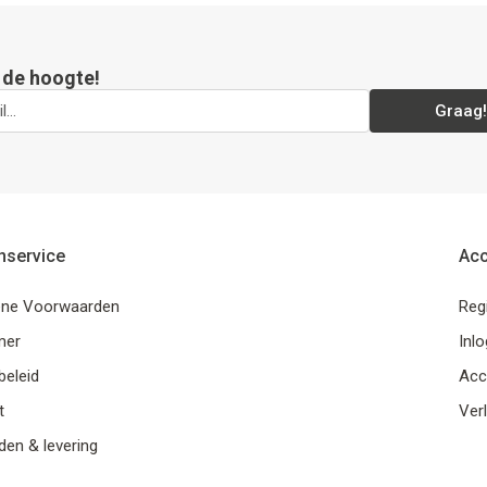
p de hoogte!
Graag!
nservice
Ac
ne Voorwaarden
Reg
mer
Inl
beleid
Acc
t
Verl
en & levering