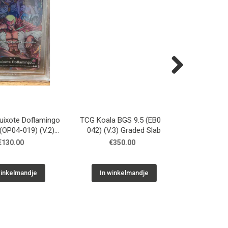
Next
e Doflamingo
TCG Koala BGS 9.5 (EB03-
TCG Ethan's Ad
4-019) (V.2)
042) (V.3) Graded Slab
10 (DRI 236) G
 Slab
.00
€350.00
€220.0
lmandje
In winkelmandje
In winkelm