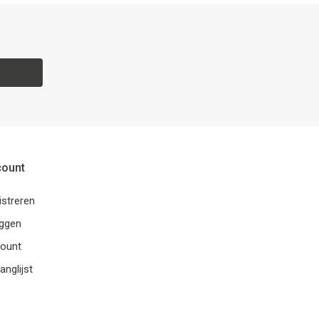
count
istreren
oggen
ount
anglijst