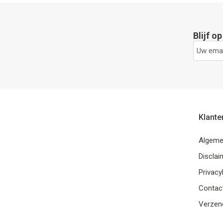
Blijf o
Klante
Algeme
Disclai
Privacy
Contac
Verzend