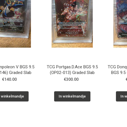
on V BGS 9.5
TCG Portgas.D.Ace BGS 9.5
TCG Donquixot
 Graded Slab
(OP02-013) Graded Slab
BGS 9.5 (OP0
Graded
0.00
€300.00
€130
kelmandje
In winkelmandje
In winke