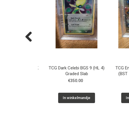
Previous
 ex BGS 8.5 (PK
TCG Dark Celebi BGS 9 (HL 4)
TCG Empole
raded Slab
Graded Slab
(BST 146)
300.00
€350.00
€14
inkelmandje
In winkelmandje
In win