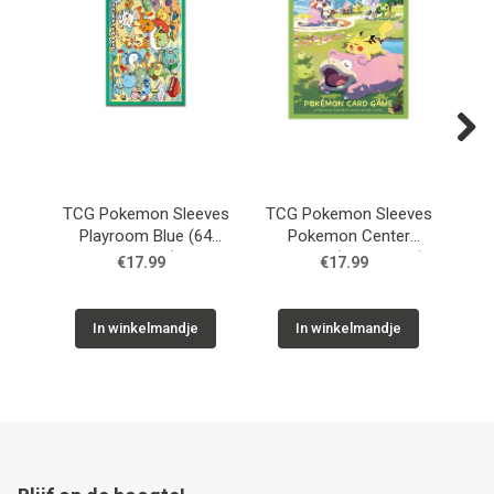
Next
TCG Pokemon Sleeves
TCG Pokemon Sleeves
TC
Playroom Blue (64
Pokemon Center
Gi
Sleeves)
Kagawa (64 Sleeves)
Y
€17.99
€17.99
In winkelmandje
In winkelmandje