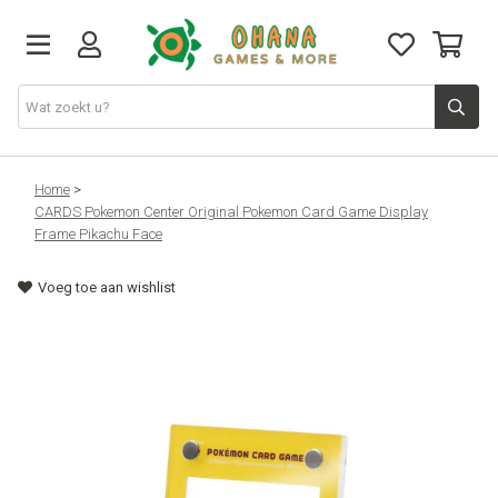
TCG
Home
>
CARDS Pokemon Center Original Pokemon Card Game Display
Frame Pikachu Face
Merch
Voeg toe aan wishlist
Funko
PlayStation
Nintendo
Xbox