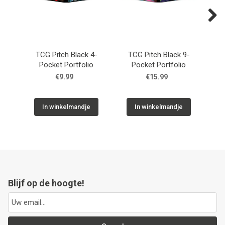
Next
TCG Pitch Black 4-
TCG Pitch Black 9-
TC
Pocket Portfolio
Pocket Portfolio
10
€9.99
€15.99
In winkelmandje
In winkelmandje
Blijf op de hoogte!