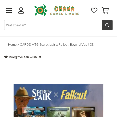
TCG
Home
>
CARDS MTG Secret Lair x Fallout: Beyond Vault 33
Voeg toe aan wishlist
Merch
Funko
PlayStation
Nintendo
Xbox