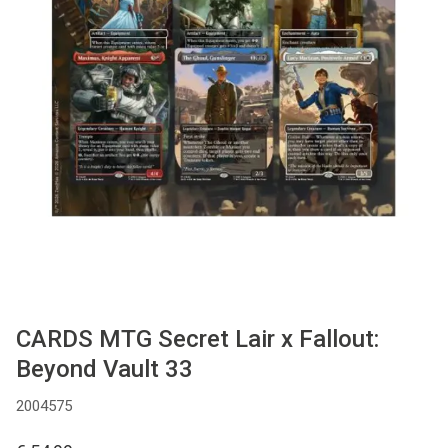
Used
Accessoires
Board Games
Cadeaubon
Inkoop
CARDS MTG Secret Lair x Fallout:
Beyond Vault 33
2004575